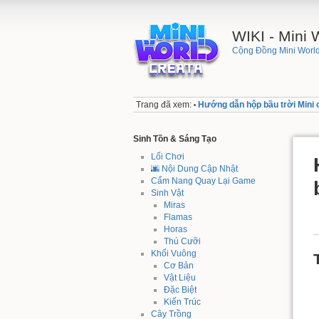
WIKI - Mini
Cộng Đồng Mini World
Trang đã xem:
Hướng dẫn hộp bầu trời Mini 
•
Sinh Tồn & Sáng Tạo
Lối Chơi
🌆 Nội Dung Cập Nhật
Cẩm Nang Quay Lại Game
Sinh Vật
Miras
Flamas
Horas
Thú Cưỡi
Khối Vuông
Cơ Bản
Vật Liệu
Đặc Biệt
Kiến Trúc
Cây Trồng