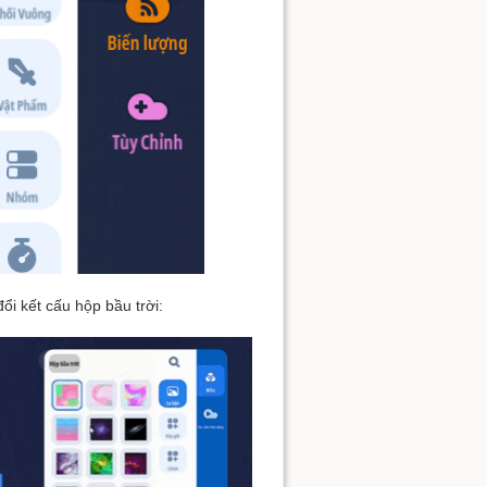
ổi kết cấu hộp bầu trời: