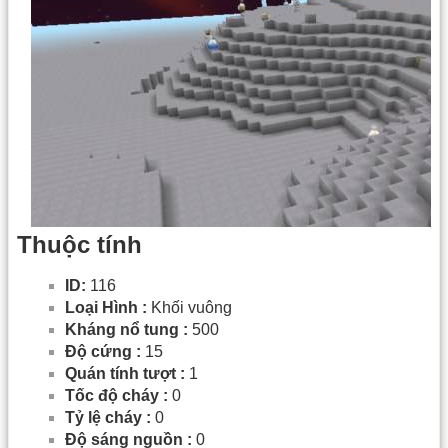
Thuộc tính
ID:
116
Loại Hình :
Khối vuông
Kháng nổ tung :
500
Độ cứng :
15
Quán tính tượt :
1
Tốc độ cháy :
0
Tỷ lệ cháy :
0
Độ sáng nguồn :
0