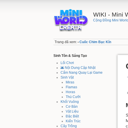
WIKI - Mini
Cộng Đồng Mini World
Trang đã xem:
Cuốc Chim Bạc Kín
•
Sinh Tồn & Sáng Tạo
Lối Chơi
🌆 Nội Dung Cập Nhật
Cẩm Nang Quay Lại Game
Sinh Vật
Miras
Flamas
Horas
Thú Cưỡi
Khối Vuông
Cơ Bản
Vật Liệu
S
Đặc Biệt
M
Kiến Trúc
c
Cây Trồng