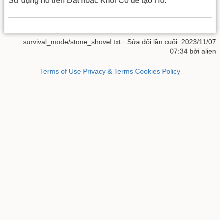
Sử dụng nó trên Đất hoặc Khối Cỏ để tạo Hố.
survival_mode/stone_shovel.txt
· Sửa đổi lần cuối: 2023/11/07
07:34 bởi
alien
Terms of Use
Privacy & Terms
Cookies Policy