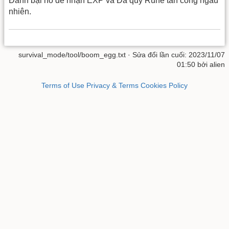
Đánh bại nó để nhận EXP và Đá quý Rune tấn công ngẫu
nhiên.
survival_mode/tool/boom_egg.txt
· Sửa đổi lần cuối: 2023/11/07
01:50 bởi
alien
Terms of Use
Privacy & Terms
Cookies Policy