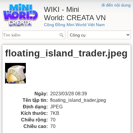
đi đến nội dung
WIKI - Mini
World: CREATA VN
Cộng Đồng Mini World Việt Nam
floating_island_trader.jpeg
Ngày:
2023/03/28 08:39
Tên tập tin:
floating_island_trader.jpeg
Định dạng:
JPEG
Kích thước:
7KB
Chiều rộng:
70
Chiều cao:
70