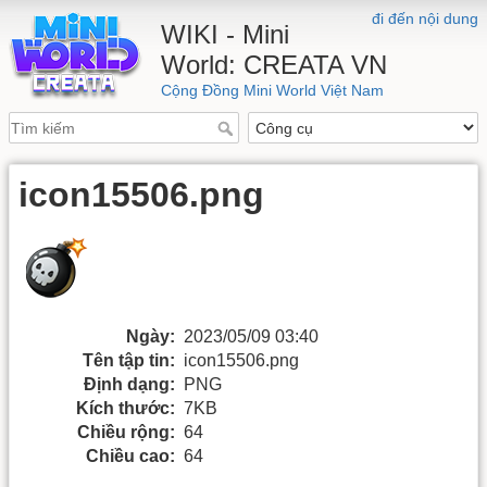
đi đến nội dung
WIKI - Mini
World: CREATA VN
Cộng Đồng Mini World Việt Nam
icon15506.png
Ngày:
2023/05/09 03:40
Tên tập tin:
icon15506.png
Định dạng:
PNG
Kích thước:
7KB
Chiều rộng:
64
Chiều cao:
64