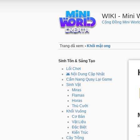
WIKI - Mini
Cộng Đồng Mini World
Trang đã xem:
Khối mật ong
•
Sinh Tồn & Sáng Tạo
Lối Chơi
🌆 Nội Dung Cập Nhật
Cẩm Nang Quay Lại Game
Sinh Vật
Miras
Flamas
Horas
Thú Cưỡi
Khối Vuông
Cơ Bản
Vật Liệu
K
Đặc Biệt
Kiến Trúc
Cây Trồng