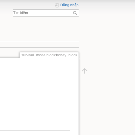
Đăng nhập
survival_mode:block:honey_block