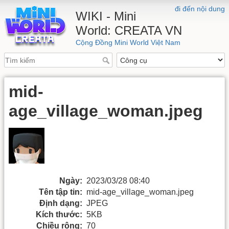
đi đến nội dung
WIKI - Mini
World: CREATA VN
Cộng Đồng Mini World Việt Nam
mid-
age_village_woman.jpeg
Ngày:
2023/03/28 08:40
Tên tập tin:
mid-age_village_woman.jpeg
Định dạng:
JPEG
Kích thước:
5KB
Chiều rộng:
70