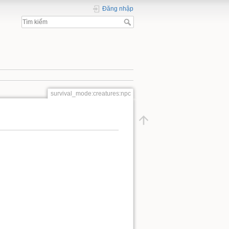
Đăng nhập
survival_mode:creatures:npc