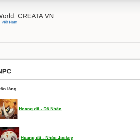
 World: CREATA VN
 Việt Nam
NPC
ân làng
Hoang dã - Dã Nhân
Hoang dã - Nhóc Jockey