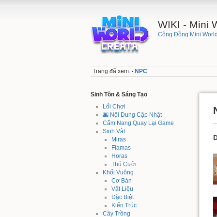
WIKI - Mini
Cộng Đồng Mini World
Trang đã xem:
NPC
•
Sinh Tồn & Sáng Tạo
Lối Chơi
🌆 Nội Dung Cập Nhật
Cẩm Nang Quay Lại Game
Sinh Vật
D
Miras
Flamas
Horas
Thú Cưỡi
Khối Vuông
Cơ Bản
Vật Liệu
Đặc Biệt
Kiến Trúc
Cây Trồng