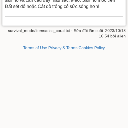
san hô và cần câu đầy màu sắc. Mẹo: San hô mọc trên
Đất sét đỏ hoặc Cát đỏ trông có sức sống hơn!
survival_mode/items/disc_coral.txt
· Sửa đổi lần cuối: 2023/10/13
16:54 bởi
alien
Terms of Use
Privacy & Terms
Cookies Policy