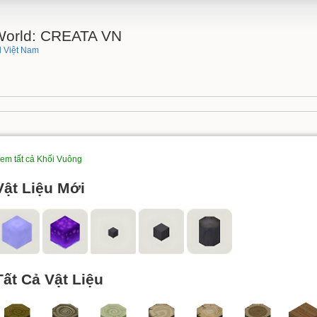
 World: CREATA VN
 Việt Nam
em tất cả Khối Vuông
Vật Liệu Mới
Tất Cả Vật Liệu