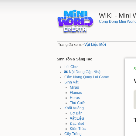
WIKI - Mini
Cộng Đồng Mini World
Trang đã xem:
Vật Liệu Mới
•
Sinh Tồn & Sáng Tạo
Lối Chơi
X
🌆 Nội Dung Cập Nhật
Cẩm Nang Quay Lại Game
Sinh Vật
Miras
Flamas
Horas
Thú Cưỡi
Khối Vuông
Cơ Bản
Vật Liệu
Đặc Biệt
Kiến Trúc
Cây Trồng