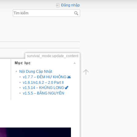
Đăng nhập
survival_mode:update_content
Mục lục
Nội Dung Cập Nhật
v1.7.7 – ĐÊM HƯ KHÔNG 🌆
v1.6.1/v1.6.2 – 2.0 Part II
v1.5.14 – KHỦNG LONG 🦖
v1.5.5 – BĂNG NGUYÊN