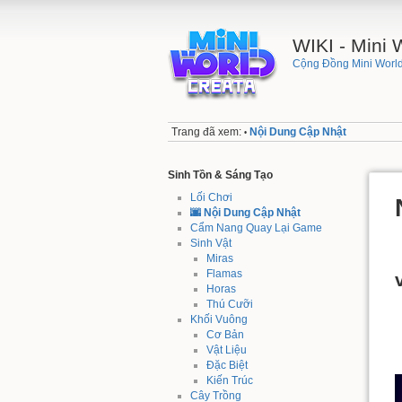
WIKI - Mini
Cộng Đồng Mini World
Trang đã xem:
Nội Dung Cập Nhật
•
Sinh Tồn & Sáng Tạo
Lối Chơi
🌆 Nội Dung Cập Nhật
Cẩm Nang Quay Lại Game
Sinh Vật
Miras
Flamas
Horas
Thú Cưỡi
Khối Vuông
Cơ Bản
Vật Liệu
Đặc Biệt
Kiến Trúc
Cây Trồng