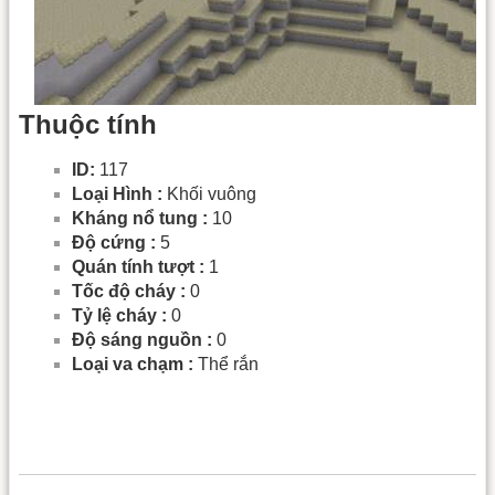
Thuộc tính
ID:
117
Loại Hình :
Khối vuông
Kháng nổ tung :
10
Độ cứng :
5
Quán tính tượt :
1
Tốc độ cháy :
0
Tỷ lệ cháy :
0
Độ sáng nguồn :
0
Loại va chạm :
Thể rắn