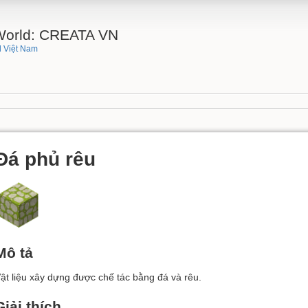
 World: CREATA VN
 Việt Nam
Đá phủ rêu
Mô tả
ật liệu xây dựng được chế tác bằng đá và rêu.
Giải thích