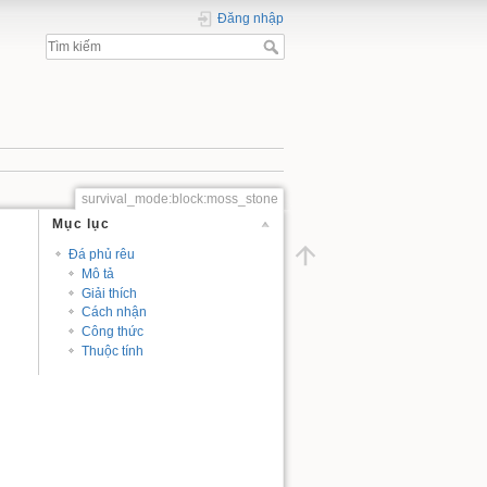
Đăng nhập
survival_mode:block:moss_stone
Mục lục
Đá phủ rêu
Mô tả
Giải thích
Cách nhận
Công thức
Thuộc tính