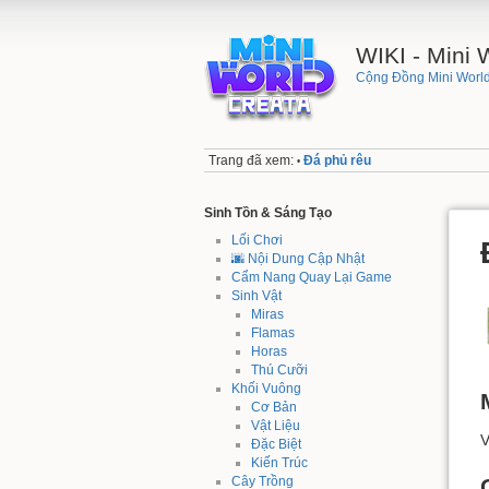
WIKI - Mini
Cộng Đồng Mini World
Trang đã xem:
Đá phủ rêu
•
Sinh Tồn & Sáng Tạo
Lối Chơi
🌆 Nội Dung Cập Nhật
Cẩm Nang Quay Lại Game
Sinh Vật
Miras
Flamas
Horas
Thú Cưỡi
Khối Vuông
Cơ Bản
Vật Liệu
V
Đặc Biệt
Kiến Trúc
Cây Trồng