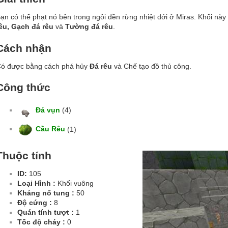
ạn có thể phạt nó bên trong ngôi đền rừng nhiệt đới ở Miras. Khối này
êu, Gạch đá rêu
và
Tường đá rêu
.
Cách nhận
ó được bằng cách phá hủy
Đá rêu
và Chế tạo đồ thủ công.
Công thức
Đá vụn
(4)
Cầu Rêu
(1)
Thuộc tính
ID:
105
Loại Hình :
Khối vuông
Kháng nổ tung :
50
Độ cứng :
8
Quán tính tượt :
1
Tốc độ cháy :
0