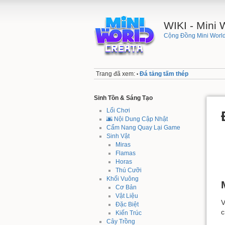
WIKI - Mini
Cộng Đồng Mini World
Trang đã xem:
Đá tảng tấm thép
•
Sinh Tồn & Sáng Tạo
Lối Chơi
🌆 Nội Dung Cập Nhật
Cẩm Nang Quay Lại Game
Sinh Vật
Miras
Flamas
Horas
Thú Cưỡi
Khối Vuông
Cơ Bản
Vật Liệu
V
Đặc Biệt
c
Kiến Trúc
Cây Trồng